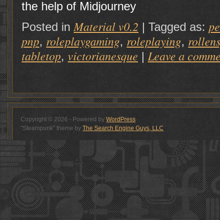
the help of Midjourney
Material v0.2
p
Posted in
|
Tagged as:
pnp
roleplaygaming
roleplaying
rollen
,
,
,
tabletop
victorianesque
Leave a comme
,
|
Copyright © 2026 - Powered by
WordPress
"Steampunk" theme by
The Search Engine Guys, LLC