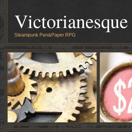
Victorianesque
Steampunk Pen&Paper RPG