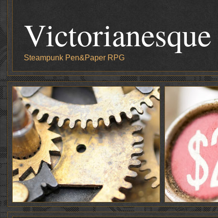
Victorianesque
Steampunk Pen&Paper RPG