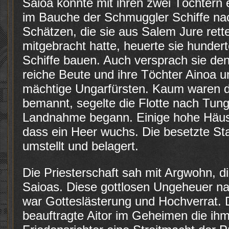
Saioa konnte mit ihren zwei Töchter
im Bauche der Schmuggler Schiffe na
Schätzen, die sie aus Salem Jure rett
mitgebracht hatte, heuerte sie hunder
Schiffe bauen. Auch versprach sie d
reiche Beute und ihre Töchter Ainoa un
mächtige Ungarfürsten. Kaum waren d
bemannt, segelte die Flotte nach Tun
Landnahme begann. Einige hohe Häuse
dass ein Heer wuchs. Die besetzte St
umstellt und belagert.
Die Priesterschaft sah mit Argwohn, d
Saioas. Diese gottlosen Ungeheuer n
war Gotteslästerung und Hochverrat. 
beauftragte Aitor im Geheimen die ih