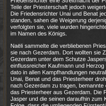
Friedensrichter eine Streitmacht der P
Teile der Priesterschaft jedoch weigert
Die Friedensrichter Unai und Benat jed
standen, sahen die Weigerung derjenig
verfolgten sie, viele wurden hingeric
im Namen des Königs.
Naëli sammelte die verbliebenen Pries
sie nach Gezerdam. Dort wollten sie Z
Gezerdam unter dem Schutze Jaspers 
einflussreicher Kaufmann und Herzog w
dato in allen Kampfhandlungen neutral
Unai, Benat und das Priesterheer dro
nach Gezerdam zu tragen, bemannte er
das Priesterheer aus Gezerdam. Die Fr
Jasper und die seinen daraufhin zum K
Folge, dass die umliegenden Fürsten