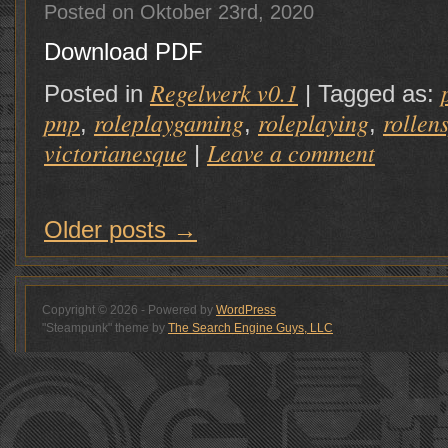
Posted on Oktober 23rd, 2020
Download PDF
Regelwerk v0.1
Posted in
|
Tagged as:
pnp
roleplaygaming
roleplaying
rollen
,
,
,
victorianesque
Leave a comment
|
Older posts
→
Copyright © 2026 - Powered by
WordPress
"Steampunk" theme by
The Search Engine Guys, LLC