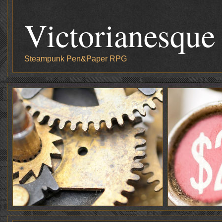
Victorianesque
Steampunk Pen&Paper RPG