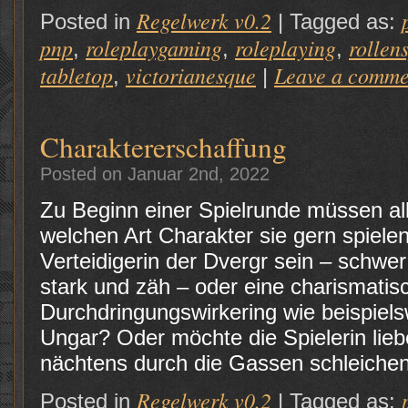
Regelwerk v0.2
Posted in
|
Tagged as:
pnp
roleplaygaming
roleplaying
rollen
,
,
,
tabletop
victorianesque
Leave a comme
,
|
Charaktererschaffung
Posted on Januar 2nd, 2022
Zu Beginn einer Spielrunde müssen al
welchen Art Charakter sie gern spiele
Verteidigerin der Dvergr sein – schwer
stark und zäh – oder eine charismatis
Durchdringungswirkering wie beispiel
Ungar? Oder möchte die Spielerin lie
nächtens durch die Gassen schleiche
Regelwerk v0.2
Posted in
|
Tagged as: