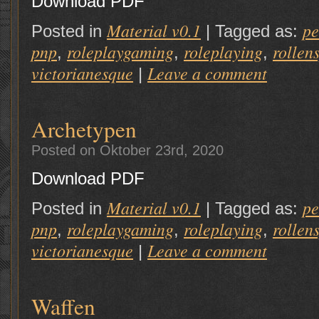
Download PDF
Material v0.1
p
Posted in
|
Tagged as:
pnp
roleplaygaming
roleplaying
rollen
,
,
,
victorianesque
Leave a comment
|
Archetypen
Posted on Oktober 23rd, 2020
Download PDF
Material v0.1
p
Posted in
|
Tagged as:
pnp
roleplaygaming
roleplaying
rollen
,
,
,
victorianesque
Leave a comment
|
Waffen