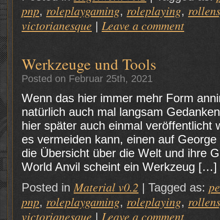
pnp
roleplaygaming
roleplaying
rollen
,
,
,
victorianesque
Leave a comment
|
Werkzeuge und Tools
Posted on Februar 25th, 2021
Wenn das hier immer mehr Form anni
natürlich auch mal langsam Gedanken
hier später auch einmal veröffentlicht
es vermeiden kann, einen auf George
die Übersicht über die Welt und ihre G
World Anvil scheint ein Werkzeug […]
Material v0.2
p
Posted in
|
Tagged as:
pnp
roleplaygaming
roleplaying
rollen
,
,
,
victorianesque
Leave a comment
|