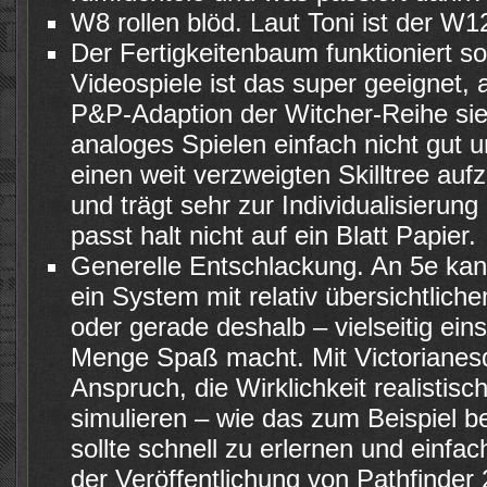
W8 rollen blöd. Laut Toni ist der W1
Der Fertigkeitenbaum funktioniert so
Videospiele ist das super geeignet, 
P&P-Adaption der Witcher-Reihe sie
analoges Spielen einfach nicht gut u
einen weit verzweigten Skilltree auf
und trägt sehr zur Individualisierung
passt halt nicht auf ein Blatt Papier.
Generelle Entschlackung. An 5e ka
ein System mit relativ übersichtlic
oder gerade deshalb – vielseitig ein
Menge Spaß macht. Mit Victorianesq
Anspruch, die Wirklichkeit realistisc
simulieren – wie das zum Beispiel 
sollte schnell zu erlernen und einfa
der Veröffentlichung von Pathfinder