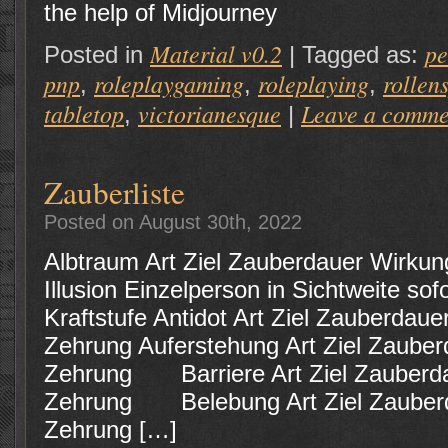
the help of Midjourney
Material v0.2
p
Posted in
|
Tagged as:
pnp
roleplaygaming
roleplaying
rollen
,
,
,
tabletop
victorianesque
Leave a comme
,
|
Zauberliste
Posted on August 30th, 2022
Albtraum Art Ziel Zauberdauer Wirku
Illusion Einzelperson in Sichtweite sof
Kraftstufe Antidot Art Ziel Zauberdau
Zehrung Auferstehung Art Ziel Zaube
Zehrung Barriere Art Ziel Zauberd
Zehrung Belebung Art Ziel Zauberd
Zehrung […]