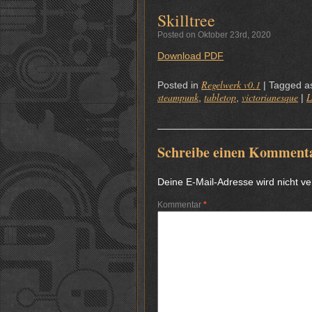
Skilltree
Posted on Oktober 23rd, 2020
Download PDF
Regelwerk v0.1
Posted in
|
Tagged a
steampunk
tabletop
victorianesque
L
,
,
|
Schreibe einen Komment
Deine E-Mail-Adresse wird nicht ver
Kommentar
*