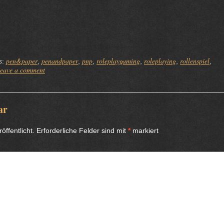
pen&paper
penandpaper
pnp
roleplaygaming
roleplaying
rollenspiel
s:
,
,
,
,
,
,
eave a comment
ar
öffentlicht.
Erforderliche Felder sind mit
*
markiert